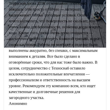
Террасная доска ДПК от компании Техноснаб
показала себя просто отлично — материал
выдерживает любые погодные условия. Особо
хочется отметить, что поверхность не скользит, что
очень важно для безопасности, особенно когда вокруг
вода. Кроме того, доска очень легко очищается —
достаточно просто протереть влажной тряпкой, и она
снова как новая. Работы по монтажу и отделке были
выполнены аккуратно, без спешки, с максимальным
вниманием к деталям. Все было сделано в
оговорённые сроки, что для нас тоже было важно. В
целом, сотрудничество с Техноснаб оставило
исключительно положительные впечатления —
профессионализм и ответственность на высшем
уровне. Рекомендуем эту компанию всем, кто ищет
качественные и долговечные решения для
загородного участка.
Анонимно