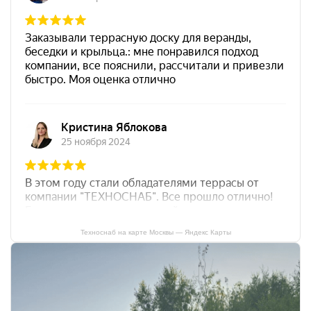
Техноснаб на карте Москвы — Яндекс Карты