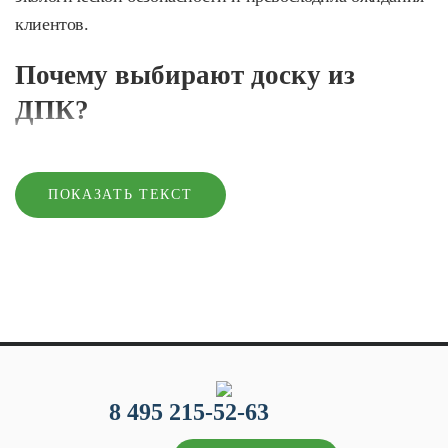
клиентов.
Почему выбирают доску из
ДПК?
Древесно-полимерный композит сочетает лучшие
свойства древесины и полимеров. Он устойчив к
ПОКАЗАТЬ ТЕКСТ
воздействию влаги, ультрафиолетовых лучей, грибка и
плесени. Благодаря этому ДПК-доска становится
идеальным выбором для использования на открытом
воздухе. Из нее делают ограждения и ступени, ею
застилают террасы и балконы, защищают фасады
домов. И при этом композит не требует специального
ухода, а это дополнительная экономия времени и денег.
8 495 215-52-63