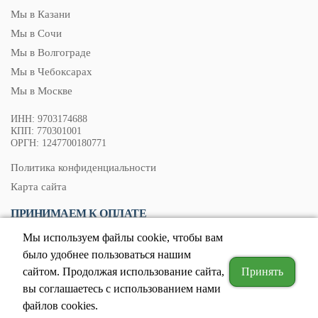
Мы в Казани
Мы в Сочи
Мы в Волгограде
Мы в Чебоксарах
Мы в Москве
ИНН: 9703174688
КПП: 770301001
ОРГН: 1247700180771
Политика конфиденциальности
Карта сайта
ПРИНИМАЕМ К ОПЛАТЕ
Мы используем файлы cookie, чтобы вам
было удобнее пользоваться нашим
сайтом. Продолжая использование сайта,
Принять
© 2026. Все права защищены.
Вся информация, представленная на сайте, носит информационный характер и ни в
вы соглашаетесь c использованием нами
коем случае не является офертой, определенной положениями ст. 437 ГК РФ.
Отправляя сведения через любую электронную форму на этом сайте, вы
файлов cookies.
соглашаетесь на обработку своих персональных данных.