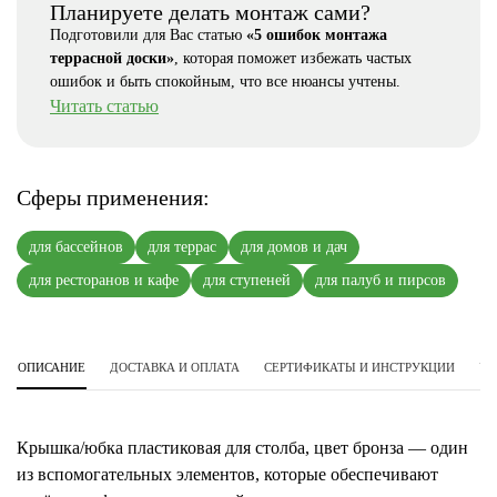
Планируете делать монтаж сами?
Подготовили для Вас статью
«5 ошибок монтажа
террасной доски»
, которая поможет избежать частых
ошибок и быть спокойным, что все нюансы учтены.
Читать статью
Сферы применения:
для бассейнов
для террас
для домов и дач
для ресторанов и кафе
для ступеней
для палуб и пирсов
ОПИСАНИЕ
ДОСТАВКА И ОПЛАТА
СЕРТИФИКАТЫ И ИНСТРУКЦИИ
УС
Крышка/юбка пластиковая для столба, цвет бронза — один
из вспомогательных элементов, которые обеспечивают