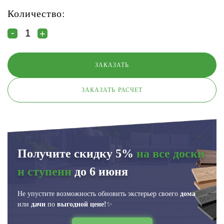
Количество:
ЗАКАЗАТЬ РАСЧЕТ
Получите скидку 5%
на все доски
и ступени
до 6 июня
Не упустите возможность обновить экстерьер своего
дома
или
дачи
по
выгодной цене!
✨