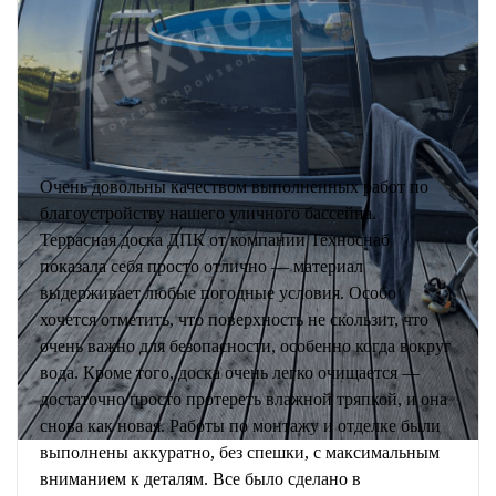
Очень довольны качеством выполненных работ по
благоустройству нашего уличного бассейна.
Террасная доска ДПК от компании Техноснаб
показала себя просто отлично — материал
выдерживает любые погодные условия. Особо
хочется отметить, что поверхность не скользит, что
очень важно для безопасности, особенно когда вокруг
вода. Кроме того, доска очень легко очищается —
достаточно просто протереть влажной тряпкой, и она
снова как новая. Работы по монтажу и отделке были
выполнены аккуратно, без спешки, с максимальным
вниманием к деталям. Все было сделано в