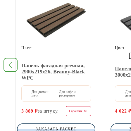
Цвет:
Цвет:
Панель фасадная реечная,
Панель
2900х219х26, Brauny-Black
3000х
WPC
Для дома и
Для кафе и
Для
дачи
ресторанов
дач
3 889
₽
за штуку.
4 022
Гарантия 3/1
ЗАКАЗАТЬ РАСЧЕТ