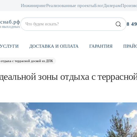
Инжиниринг
Реализованные проекты
Блог
Дилерам
Произв
снаб.рф
8 4
ез выходных
УСЛУГИ
ДОСТАВКА И ОПЛАТА
ГАРАНТИЯ
ПРАЙ
 отдыха с террасной доской из ДПК
идеальной зоны отдыха с террасно