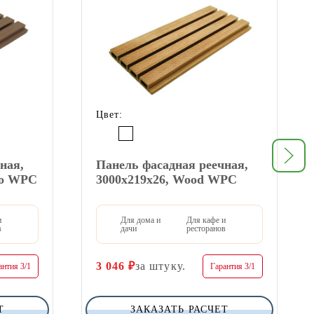
Цвет:
ная,
Панель фасадная реечная,
но WPC
3000х219х26, Wood WPC
и
Для дома и
Для кафе и
в
дачи
ресторанов
3 046
₽
за штуку.
антия 3/1
Гарантия 3/1
Т
ЗАКАЗАТЬ РАСЧЕТ