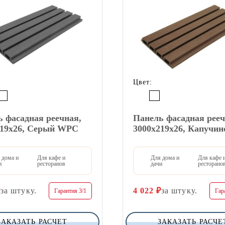
Цвет:
 фасадная реечная,
Панель фасадная рееч
219х26, Серый WPC
3000х219х26, Капучи
 дома и
Для кафе и
Для дома и
Для кафе 
и
ресторанов
дачи
ресторано
₽
за штуку.
4 022
₽
за штуку.
Гарантия 3/1
Гар
ЗАКАЗАТЬ РАСЧЕТ
ЗАКАЗАТЬ РАСЧЕ