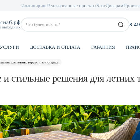
Инжиниринг
Реализованные проекты
Блог
Дилерам
Произв
снаб.рф
8 4
ез выходных
УСЛУГИ
ДОСТАВКА И ОПЛАТА
ГАРАНТИЯ
ПРАЙ
шения для летних террас и зон отдыха
 и стильные решения для летних т