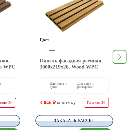
Цвет:
ная,
Панель фасадная реечная,
но WPC
3000х219х26, Wood WPC
и
Для дома и
Для кафе и
в
дачи
ресторанов
3 046
₽
за штуку.
антия 3/1
Гарантия 3/1
Т
ЗАКАЗАТЬ РАСЧЕТ