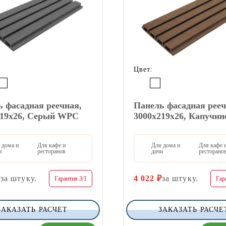
Цвет:
 фасадная реечная,
Панель фасадная рееч
219х26, Серый WPC
3000х219х26, Капучи
 дома и
Для кафе и
Для дома и
Для кафе 
и
ресторанов
дачи
ресторано
₽
за штуку.
4 022
₽
за штуку.
Гарантия 3/1
Гар
ЗАКАЗАТЬ РАСЧЕТ
ЗАКАЗАТЬ РАСЧЕ