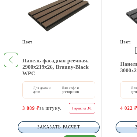
Цвет:
Цвет:
Панель фасадная реечная,
Панель
2900х219х26, Brauny-Black
3000х
WPC
Для дома и
Для кафе и
Для
дачи
ресторанов
дач
3 889
₽
за штуку.
4 022
Гарантия 3/1
ЗАКАЗАТЬ РАСЧЕТ