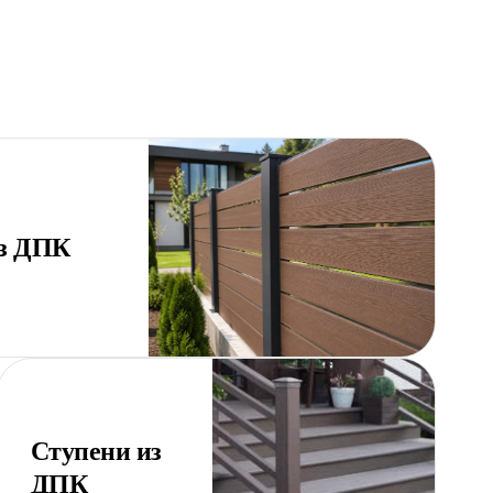
из ДПК
Ступени из
ДПК