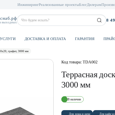
Инжиниринг
Реализованные проекты
Блог
Дилерам
Произв
снаб.рф
8 4
ез выходных
УСЛУГИ
ДОСТАВКА И ОПЛАТА
ГАРАНТИЯ
ПРАЙ
0х20, графит, 3000 мм
Код товара: TDA002
Террасная доск
3000 мм
В наличии
Для дома и дачи
Для кафе и 