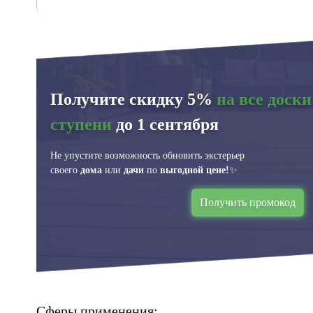
Получите скидку 5%
на все доски
ступени
до 1 сентября
Не упустите возможность обновить экстерьер
своего
дома
или
дачи
по
выгодной цене!
✨
Получить промокод
Сферы применения: