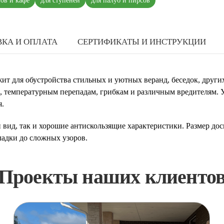
нов и кафе
для ступеней
для палуб и пирсов
КА И ОПЛАТА
СЕРТИФИКАТЫ И ИНСТРУКЦИИ
жит для обустройства стильных и уютных веранд, беседок, други
е, температурным перепадам, грибкам и различным вредителям. 
я.
 вид, так и хорошие антискользящие характеристики. Размер до
адки до сложных узоров.
Проекты наших клиенто