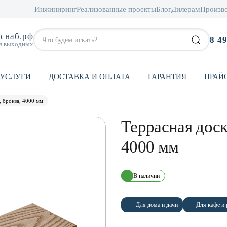
Инжиниринг
Реализованные проекты
Блог
Дилерам
Произв
снаб.рф
8 4
ез выходных
УСЛУГИ
ДОСТАВКА И ОПЛАТА
ГАРАНТИЯ
ПРАЙ
 бронза, 4000 мм
Террасная доск
4000 мм
В наличии
Для дома и дачи
Для кафе и 