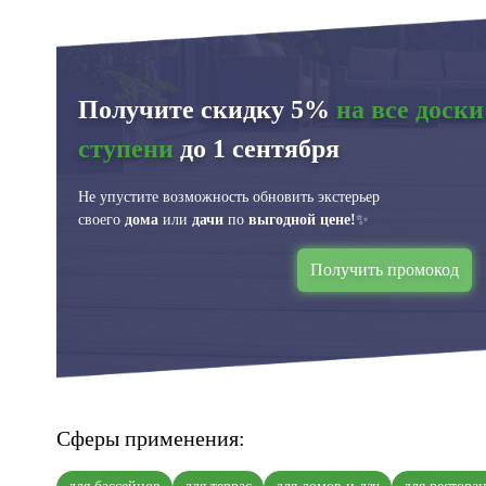
Получите скидку 5%
на все доски
ступени
до 1 сентября
Не упустите возможность обновить экстерьер
своего
дома
или
дачи
по
выгодной цене!
✨
Получить промокод
Сферы применения: