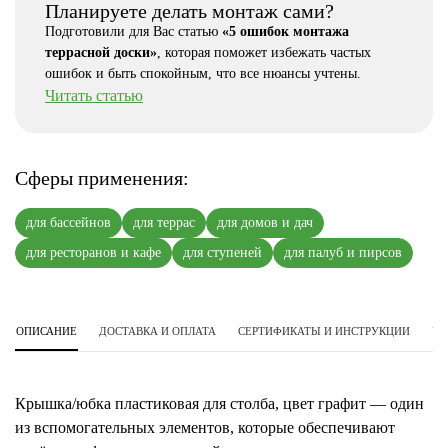
Планируете делать монтаж сами?
Подготовили для Вас статью
«5 ошибок монтажа
террасной доски»
, которая поможет избежать частых
ошибок и быть спокойным, что все нюансы учтены.
Читать статью
Сферы применения:
для бассейнов
для террас
для домов и дач
для ресторанов и кафе
для ступеней
для палуб и пирсов
ОПИСАНИЕ
ДОСТАВКА И ОПЛАТА
СЕРТИФИКАТЫ И ИНСТРУКЦИИ
УС
Крышка/юбка пластиковая для столба, цвет графит — один
из вспомогательных элементов, которые обеспечивают