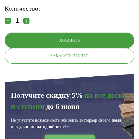
Количество:
ЗАКАЗАТЬ РАСЧЕТ
Получите скидку 5%
на все доски
и ступени
до 6 июня
Не упустите возможность обновить экстерьер своего
дома
или
дачи
по
выгодной цене!
✨