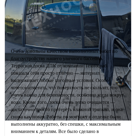
Очень довольны качеством выполненных работ по
благоустройству нашего уличного бассейна.
Террасная доска ДПК от компании Техноснаб
показала себя просто отлично — материал
выдерживает любые погодные условия. Особо
хочется отметить, что поверхность не скользит, что
очень важно для безопасности, особенно когда вокруг
вода. Кроме того, доска очень легко очищается —
достаточно просто протереть влажной тряпкой, и она
снова как новая. Работы по монтажу и отделке были
выполнены аккуратно, без спешки, с максимальным
вниманием к деталям. Все было сделано в