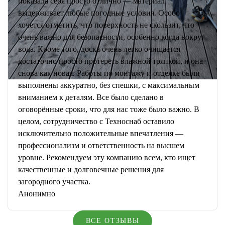
показала себя просто отлично — материал
выдерживает любые погодные условия. Особо
хочется отметить, что поверхность не скользит, что
очень важно для безопасности, особенно когда вокруг
вода. Кроме того, доска очень легко очищается —
достаточно просто протереть влажной тряпкой, и она
снова как новая. Работы по монтажу и отделке были
выполнены аккуратно, без спешки, с максимальным
вниманием к деталям. Все было сделано в
оговорённые сроки, что для нас тоже было важно. В
целом, сотрудничество с Техноснаб оставило
исключительно положительные впечатления —
профессионализм и ответственность на высшем
уровне. Рекомендуем эту компанию всем, кто ищет
качественные и долговечные решения для
загородного участка.
Анонимно
ВСЕ ОТЗЫВЫ