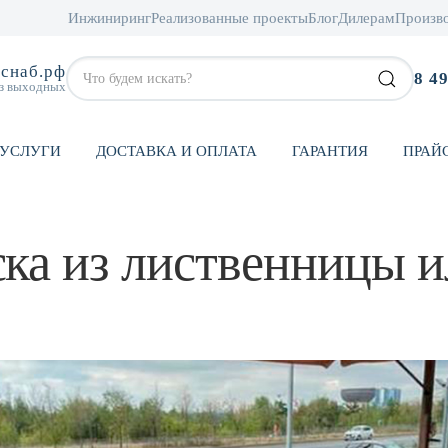
Инжиниринг
Реализованные проекты
Блог
Дилерам
Произв
снаб.рф
8 4
ез выходных
УСЛУГИ
ДОСТАВКА И ОПЛАТА
ГАРАНТИЯ
ПРАЙ
ска из лиственницы 