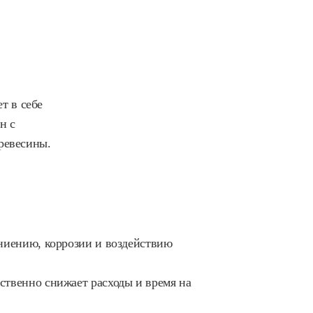
т в себе
н с
ревесины.
гниению, коррозии и воздействию
ственно снижает расходы и время на